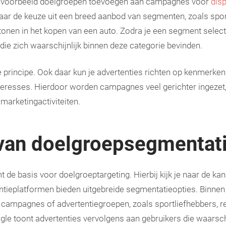
ijvoorbeeld doelgroepen toevoegen aan campagnes voor
disp
aar de keuze uit een breed aanbod van segmenten, zoals sport
onen in het kopen van een auto. Zodra je een segment selec
die zich waarschijnlijk binnen deze categorie bevinden.
principe. Ook daar kun je advertenties richten op kenmerken z
teresses. Hierdoor worden campagnes veel gerichter ingezet, 
marketingactiviteiten.
van doelgroepsegmentat
de basis voor doelgroeptargeting. Hierbij kijk je naar de k
entieplatformen bieden uitgebreide segmentatieopties. Binne
campagnes of advertentiegroepen, zoals sportliefhebbers, re
gle toont advertenties vervolgens aan gebruikers die waarsch