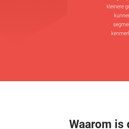
kleinere g
kunnen
segmen
kenmerk
Waarom is 