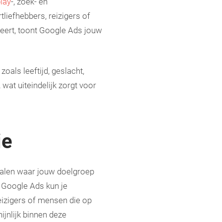
lay
-, zoek- en
liefhebbers, reizigers of
teert, toont Google Ads jouw
oals leeftijd, geslacht,
wat uiteindelijk zorgt voor
ie
analen waar jouw doelgroep
n Google Ads kun je
izigers of mensen die op
ijnlijk binnen deze