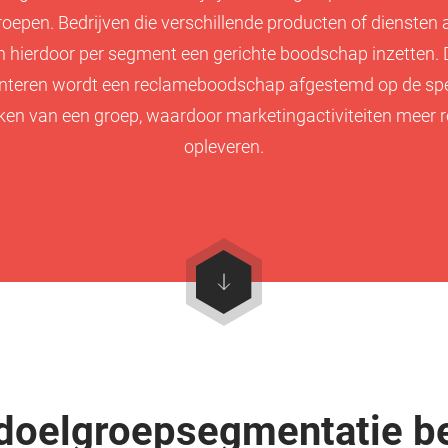
roepen. Bedrijven die verschillende producten of diensten
 hierdoor per segment een gerichte boodschap inzetten. 
teren wordt een reclameboodschap afgestemd op de spe
en van een groep, waardoor marketingactiviteiten meer r
opleveren.
doelgroepsegmentatie be