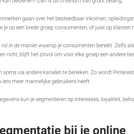
o kan bedienen? Dan is dit criterium van groot belang.
merken gaan over het besteedbaar inkomen, opleidingsni
 je je op een brede groep consumenten, of juist op klante
te rol in de manier waarop je consumenten bereikt. Zelfs a
n richt, blijft het zinvol om voor elke groep een andere b
 soms via andere kanalen te bereiken. Zo wordt Pinteres
In iets meer mannelijke gebruikers heeft.
evens kun je segmenteren op interesses, loyaliteit, beho
egmentatie bij je online