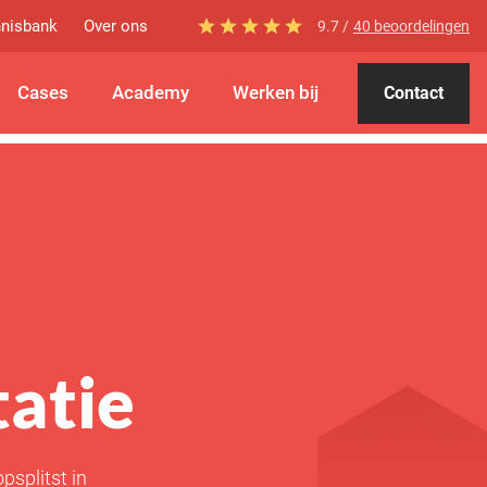
nisbank
Over ons
9.7 /
40 beoordelingen
Cases
Academy
Werken bij
Contact
atie
psplitst in