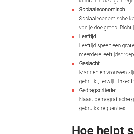
klanten in de eigen regi
Sociaaleconomisch
Sociaaleconomische ken
van je doelgroep. Richt
Leeftijd
Leeftijd speelt een gro
meerdere leeftijdsgroepe
Geslacht
Mannen en vrouwen zijn
gebruikt, terwijl Linked
Gedragscriteria
:
Naast demografische geg
gebruiksfrequenties.
Hoe helpt s