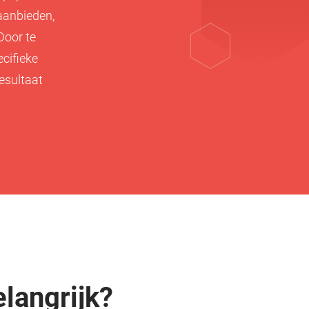
 aanbieden,
Door te
cifieke
esultaat
langrijk?