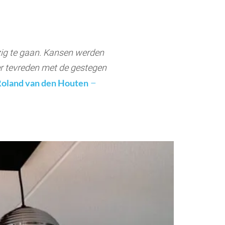
zig te gaan. Kansen werden
eer tevreden met de gestegen
oland van den Houten
–