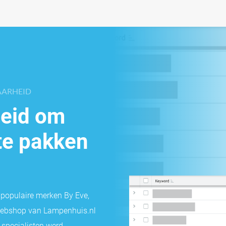
AARHEID
heid om
te pakken
populaire merken By Eve,
 webshop van Lampenhuis.nl
 specialisten werd