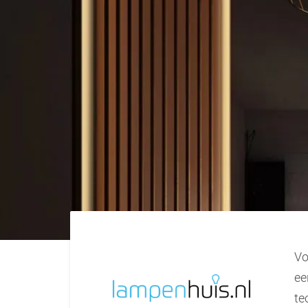
V
ee
te