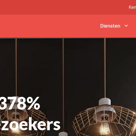
Ken
Diensten
+378%
ezoekers