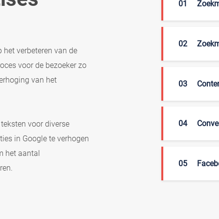
01
Zoekm
02
Zoekm
p het verbeteren van de
roces voor de bezoeker zo
erhoging van het
03
Conte
04
Conver
 teksten voor diverse
ties in Google te verhogen
m het aantal
05
Faceb
ren.