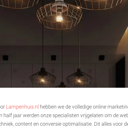
oor
Lampenhuis.nl
hebben we de volledige online market
n half jaar werden onze specialisten vrijgelaten om de web
chniek, content en conversie optimalisatie. Dit alles voo