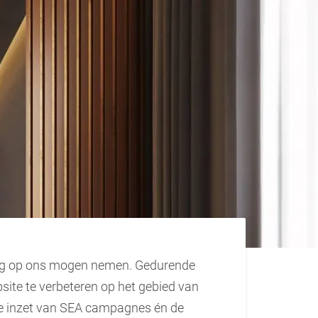
ing op ons mogen nemen. Gedurende
site te verbeteren op het gebied van
r de inzet van SEA campagnes én de