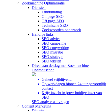
Zoekmachine Optimalisatie
Diensten
Linkbuilding
On page SEO
Off page SEO
Technische SEO
Zoekwoorden onderzoek
Handige links
SEO advies
SEO campagne
SEO copywriting
SEO migratie
SEO strategie
SEO teksten
Direct aan de slag met Zoekmachine
Optimalisatie?
Geheel vrijblijvend
Op werkdagen binnen 24 uur persoonlijk
contact
Krijg inzicht in jouw huidige inzet van
SEO
SEO analyse aanvragen
Content Marketing
Diensten