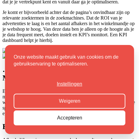
dat je je vertrekpunt kent en vanuit daar ga je optimaliseren.
Je komt er bijvoorbeeld achter dat de pagina’s onvindbaar zijn op
relevante zoektermen in de zoekmachines. Dat de ROI van je
advertenties te laag is en het aantal afhakers in het winkelmandje op
je webshop te hoog. Van deze data ben je alleen op de hoogte als je
je data frequent meet, doelen instelt en KPI’s monitort. Een KPI
dashboard helpt je hierbij.
Onze website maakt gebruik van cookies om de
gebruikservaring te optimaliseren.
… Werk samen met de professionals van
Markant Internet
Instellingen
Een KPI dashboard is het vertrekpunt van je online
marketingstrategie en een belangrijke spil in het geheel. Zorg dat je
Weigeren
weet wat je meet en dat je de resultaten juist interpreteert. Jij bent de
specialist in jouw vakgebied, wij versterken je positie met onze
expertise binnen datagedreven online marketing.
Accepteren
Een
plan op maat