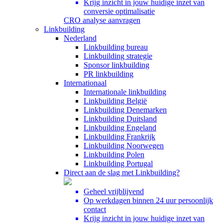
Krijg inzicht in jouw huidige inzet van
conversie optimalisatie
CRO analyse aanvragen
Linkbuilding
Nederland
Linkbuilding bureau
Linkbuilding strategie
Sponsor linkbuilding
PR linkbuilding
Internationaal
Internationale linkbuilding
Linkbuilding België
Linkbuilding Denemarken
Linkbuilding Duitsland
Linkbuilding Engeland
Linkbuilding Frankrijk
Linkbuilding Noorwegen
Linkbuilding Polen
Linkbuilding Portugal
Direct aan de slag met Linkbuilding?
Geheel vrijblijvend
Op werkdagen binnen 24 uur persoonlijk
contact
Krijg inzicht in jouw huidige inzet van