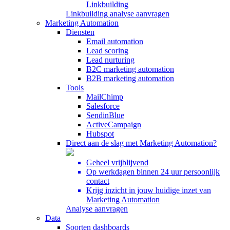
Linkbuilding
Linkbuilding analyse aanvragen
Marketing Automation
Diensten
Email automation
Lead scoring
Lead nurturing
B2C marketing automation
B2B marketing automation
Tools
MailChimp
Salesforce
SendinBlue
ActiveCampaign
Hubspot
Direct aan de slag met Marketing Automation?
Geheel vrijblijvend
Op werkdagen binnen 24 uur persoonlijk
contact
Krijg inzicht in jouw huidige inzet van
Marketing Automation
Analyse aanvragen
Data
Soorten dashboards