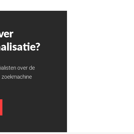
ver
lisatie?
alisten over de
e zoekmachine