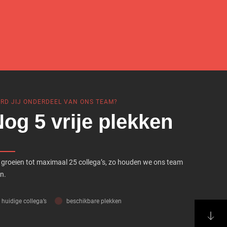
RD JIJ ONDERDEEL VAN ONS TEAM?
og 5 vrije plekken
groeien tot maximaal 25 collega’s, zo houden we ons team
in.
huidige collega’s
beschikbare plekken