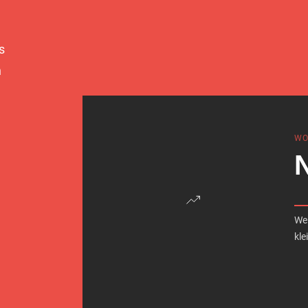
s
n
WO
N
We 
kle