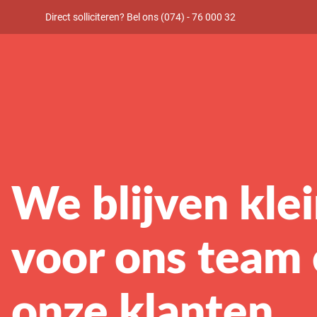
Direct solliciteren? Bel ons (074) - 76 000 32
We blijven klei
voor ons team
onze klanten