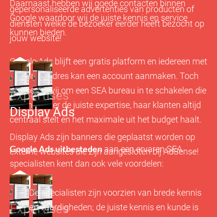
Daarnaast hebben wij goede contacten binnen
gepersonaliseerde advertenties van producten of
Google waardoor wij de juiste kennis en service
diensten welke de bezoeker eerder heeft bezocht op
kunnen bieden.
jouw website!
Google Ads blijft een gratis platform en iedereen met
een Gmailadres kan een account aanmaken. Toch
adviseren wij om een SEA bureau in te schakelen die
Expertises
beschikt over de juiste expertise, haar klanten altijd
Display Ads
centraal stelt en het maximale uit het budget haalt.
Display Ads zijn banners die geplaatst worden op
Google Ads uitbesteden
aan een ervaren SEA
externe websites die zijn aangesloten bij AdSense!
specialisten kent dan ook vele voordelen:
De specialisten zijn voorzien van brede kennis
Expertises
en vaardigheden; de juiste kennis en kunde is