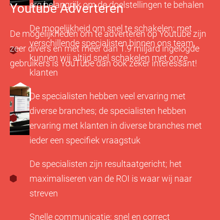
erg belangrijk om de doelstellingen te behalen
Youtube Adverteren
De mogelijkheid om snel te schakelen; met
De mogelijkheden om te adverteren op Youtube zijn
verschillende specialisten binnen ons team,
zeer divers en met meer dan 1.9 miljard ingelogde
kunnen wij altijd snel schakelen met onze
gebruikers is YouTube dan ook zeker interessant!
klanten
De specialisten hebben veel ervaring met
diverse branches; de specialisten hebben
ervaring met klanten in diverse branches met
ieder een specifiek vraagstuk
De specialisten zijn resultaatgericht; het
maximaliseren van de ROI is waar wij naar
streven
Snelle communicatie; snel en correct