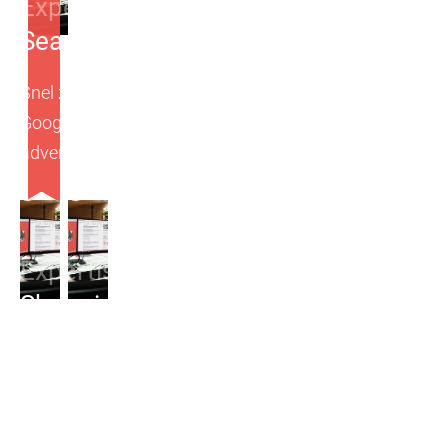
Expertises
Search Ads
Snel zichtbaar worden in de zoekresultaten van
Google? Search Ads maken het door middel van
advertenties mogelijk!
Expertises
Shopping Ads
Google Shopping biedt de mogelijkheid om te
adverteren met je producten boven de
tekstadvertenties binnen Google!