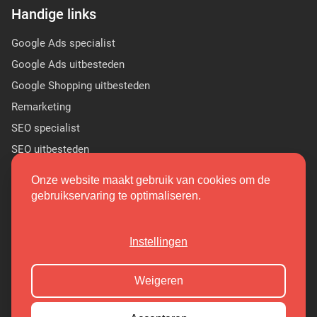
Handige links
Google Ads specialist
Google Ads uitbesteden
Google Shopping uitbesteden
Remarketing
SEO specialist
SEO uitbesteden
Sponsor Linkbuilding
Onze website maakt gebruik van cookies om de
PR linkbuilding
gebruikservaring te optimaliseren.
(9.7/10)
Instellingen
Copyright 2026 Markant Internet
Weigeren
Cookieoverzicht
Privacy Policy