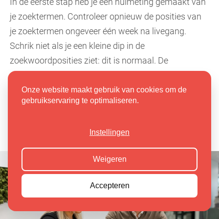
In de eerste stap heb je een nulmeting gemaakt van
je zoektermen. Controleer opnieuw de posities van
je zoektermen ongeveer één week na livegang.
Schrik niet als je een kleine dip in de
zoekwoordposities ziet: dit is normaal. De
zoekmachines hebben tijd nodig om je nieuwe site
te indexeren. Als je de SEO migratie goed hebt
Onze website maakt gebruik van cookies om de
gebruikservaring te optimaliseren.
uitgevoerd, herstellen de posities zich weer.
Instellingen
Weigeren
Accepteren