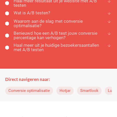
Haal meer resultaat uit je website met A/B
testen
Wat is A/B testen?
Waarom aan de slag met conversie
optimalisatie?
Benieuwd hoe een A/B test jouw conversie
percentage kan verhogen?
Haal meer uit je huidige bezoekersaantallen
met A/B testen
Direct navigeren naar:
Conversie optimalisatie
Hotjar
Smartlook
Luck