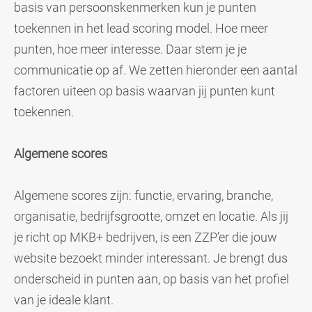
basis van persoonskenmerken kun je punten
toekennen in het lead scoring model. Hoe meer
punten, hoe meer interesse. Daar stem je je
communicatie op af. We zetten hieronder een aantal
factoren uiteen op basis waarvan jij punten kunt
toekennen.
Algemene scores
Algemene scores zijn: functie, e
rvaring, b
ranche,
o
rganisatie, b
edrijfsgrootte, o
mzet en l
ocatie.
Als jij
je richt op MKB+ bedrijven, is een ZZP’er die jouw
website bezoekt minder interessant. Je brengt dus
onderscheid in punten aan, op basis van het profiel
van je ideale klant.