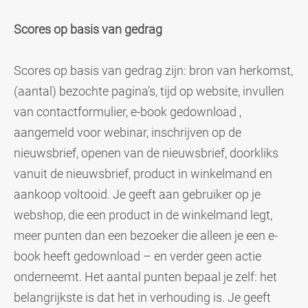
Scores op basis van gedrag
Scores op basis van gedrag zijn: bron van herkomst,
(aantal) bezochte pagina’s, t
ijd op website, i
nvullen
van contactformulier, e
-book gedownload ,
a
angemeld voor webinar, i
nschrijven op de
nieuwsbrief, o
penen van de nieuwsbrief, d
oorkliks
vanuit de nieuwsbrief, p
roduct in winkelmand en
a
ankoop voltooid.
Je geeft aan gebruiker op je
webshop, die een product in de winkelmand legt,
meer punten dan een bezoeker die alleen je een e-
book heeft gedownload – en verder geen actie
onderneemt. Het aantal punten bepaal je zelf: het
belangrijkste is dat het in verhouding is. Je geeft