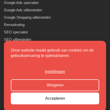
Google Ads specialist
Google Ads uitbesteden
Google Shopping uitbesteden
Remarketing
SEO specialist
SEO uitbesteden
Sponsor Linkbuilding
Onze website maakt gebruik van cookies om de
PR linkbuilding
gebruikservaring te optimaliseren.
(9.7/10)
Instellingen
Copyright 2026 Markant Internet
Weigeren
Cookieoverzicht
Privacy Policy
Accepteren
Algemene Voorwaarden
Sitemap