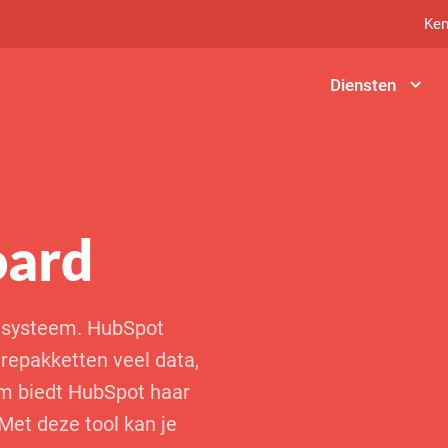
Ken
Diensten
oard
-systeem. HubSpot
repakketten veel data,
om biedt HubSpot haar
Met deze tool kan je