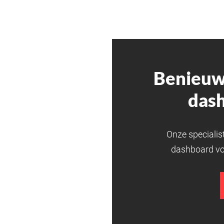
Benieuw
das
Onze specialis
dashboard vo