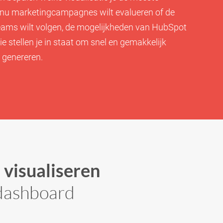
je nu marketingcampagnes wilt evalueren of de
ams wilt volgen, de mogelijkheden van HubSpot
e stellen je in staat om snel en gemakkelijk
e genereren.
 visualiseren
 dashboard