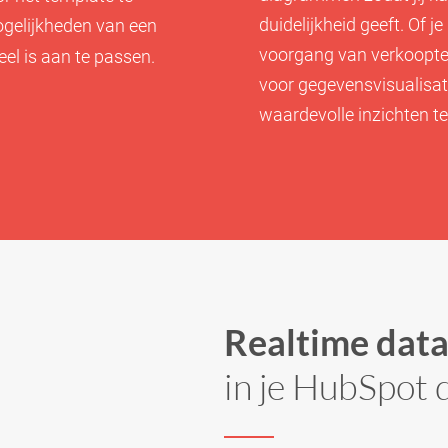
duidelijkheid geeft. Of 
mogelijkheden van een
voorgang van verkoopte
el is aan te passen.
voor gegevensvisualisati
waardevolle inzichten t
Realtime data
in je HubSpot