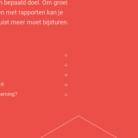
n bepaald doel. Om groei
 en met rapporten kan je
juist meer moet bijsturen.
rd
neming?