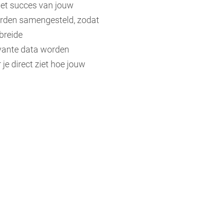
 het succes van jouw
orden samengesteld, zodat
breide
evante data worden
je direct ziet hoe jouw