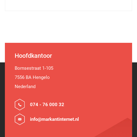
Hoofdkantoor
Bornsestraat 1-105
7556 BA Hengelo
Nederland
074 - 76 000 32
info@markantinternet.nl