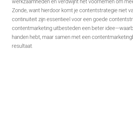
werkzaamheden en verdwijnt het voornemen om meer u
Zonde, want hierdoor komt je contentstrategie niet v
continuïteit zijn essentieel voor een goede contentst
contentmarketing uitbesteden een beter idee—waarbij 
handen hebt, maar samen met een contentmarketingb
resultaat.