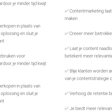
door je minder tijd kwijt
✅ Contentmarketing laat 
maken
erkopen in plaats van
plossing en sluit je
✅ Creëer meer betrokken
ant
✅ Laat je content naadlo
gebruiken voor
betekent meer relevanti
door je minder tijd kwijt
✅ Blije klanten worden a
van je contentstrategie d
erkopen in plaats van
plossing en sluit je
✅ Verhoog de retentie b
ant
✅ Je biedt meer relevan