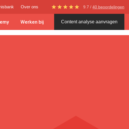
nisbank
Over ons
9.7 /
40 beoordelingen
demy
Werken bij
Content analyse aanvragen