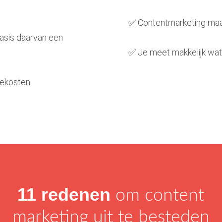
✅ Contentmarketing maakt
basis daarvan een
✅ Je meet makkelijk wat 
iekosten
11 redenen
om content
marketing uit te besteden