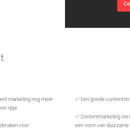
Co
t
ntent marketing nog meer
✅ Een goede contentstra
n rijtje:
✅ Contentmarketing verdwi
gebruiken voor
een vorm van duurzame 