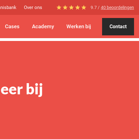
nisbank
Over ons
9.7 /
40 beoordelingen
Cases
Academy
Werken bij
Contact
eer bij