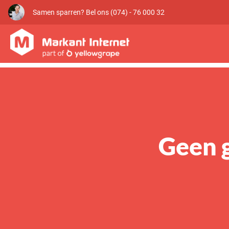
Samen sparren? Bel ons (074) - 76 000 32
Geen g