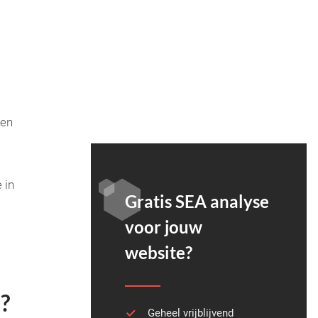
 en
 in
Gratis SEA analyse
voor jouw
website?
n?
Geheel vrijblijvend