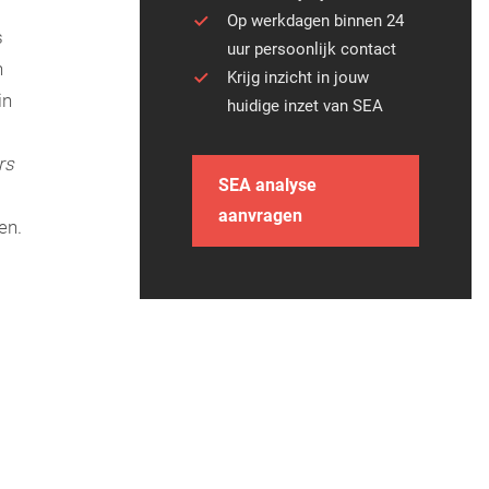
Op werkdagen binnen 24
s
uur persoonlijk contact
n
Krijg inzicht in jouw
in
huidige inzet van SEA
rs
SEA analyse
aanvragen
en.