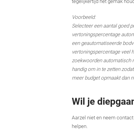
tegelijkertijd het gemak ho
Voorbeeld:
Selecteer een aantal goed p
vertoningspercentage automa
een geautomatiseerde bodver
vertoningspercentage veel h
zoekwoorden automatisch me
handig om in te zetten zodat
meer budget opmaakt dan no
Wil je diepgaa
Aarzel niet en neem contac
helpen.