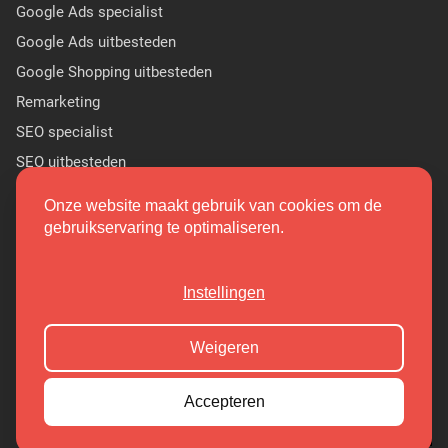
Google Ads specialist
Google Ads uitbesteden
Google Shopping uitbesteden
Remarketing
SEO specialist
SEO uitbesteden
Sponsor Linkbuilding
Onze website maakt gebruik van cookies om de
PR linkbuilding
gebruikservaring te optimaliseren.
(9.7/10)
Instellingen
Copyright 2026 Markant Internet
Weigeren
Cookieoverzicht
Privacy Policy
Accepteren
Algemene Voorwaarden
Sitemap