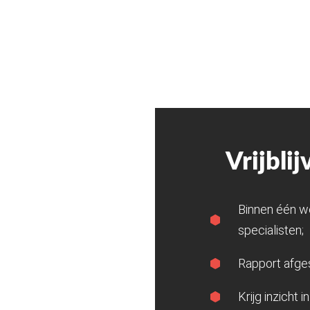
Vrijbli
Binnen één w
specialisten;
Rapport afges
Krijg inzicht 