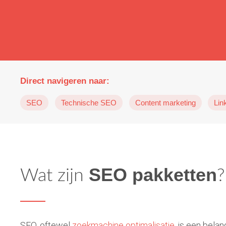
Direct navigeren naar:
SEO
Technische SEO
Content marketing
Lin
SEO pakketten
Wat zijn
?
SEO, oftewel
zoekmachine optimalisatie
, is een bela