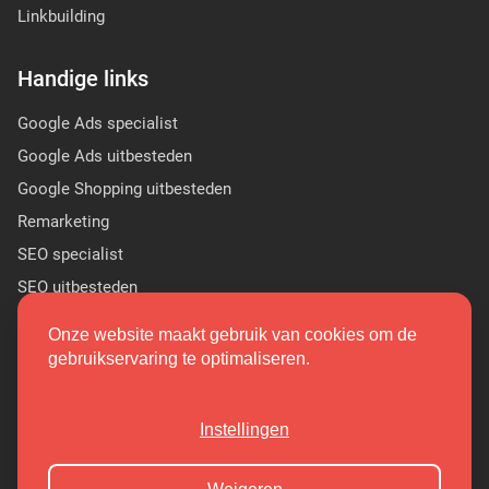
Linkbuilding
Handige links
Google Ads specialist
Google Ads uitbesteden
Google Shopping uitbesteden
Remarketing
SEO specialist
SEO uitbesteden
Sponsor Linkbuilding
Onze website maakt gebruik van cookies om de
PR linkbuilding
gebruikservaring te optimaliseren.
(9.7/10)
Instellingen
Copyright 2026 Markant Internet