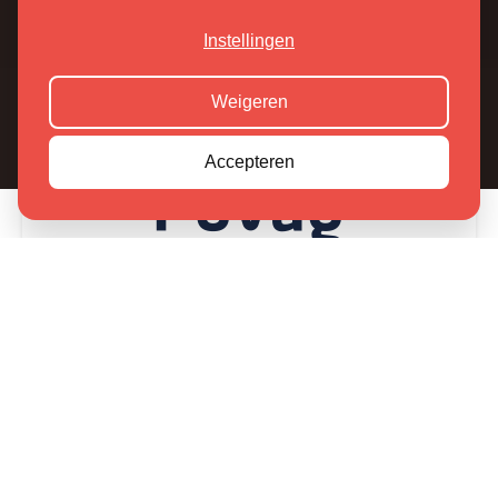
Instellingen
Weigeren
Accepteren
“Ons team heeft op het gebied van SEO
trainingen bij Markant Internet gevolgd. Zo
hebben wij de de realisatie van teksten voor
onze webshop in hoog tempo kunnen
oppakken en de organische vindbaarheid een
flinke boost gegeven.”
,