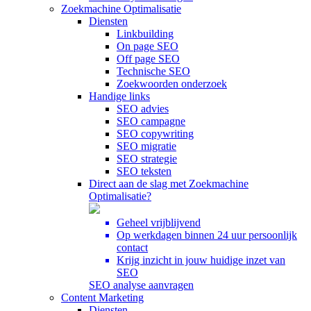
Zoekmachine Optimalisatie
Diensten
Linkbuilding
On page SEO
Off page SEO
Technische SEO
Zoekwoorden onderzoek
Handige links
SEO advies
SEO campagne
SEO copywriting
SEO migratie
SEO strategie
SEO teksten
Direct aan de slag met Zoekmachine
Optimalisatie?
Geheel vrijblijvend
Op werkdagen binnen 24 uur persoonlijk
contact
Krijg inzicht in jouw huidige inzet van
SEO
SEO analyse aanvragen
Content Marketing
Diensten