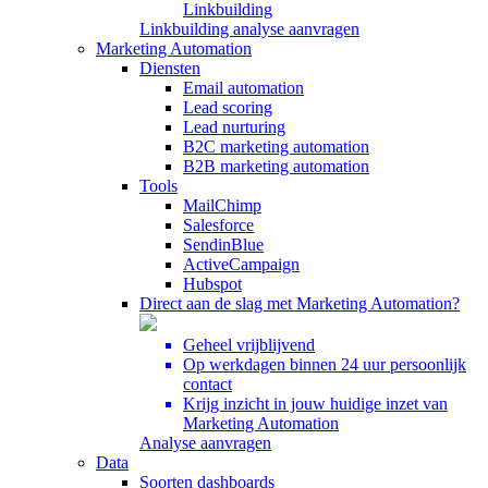
Linkbuilding
Linkbuilding analyse aanvragen
Marketing Automation
Diensten
Email automation
Lead scoring
Lead nurturing
B2C marketing automation
B2B marketing automation
Tools
MailChimp
Salesforce
SendinBlue
ActiveCampaign
Hubspot
Direct aan de slag met Marketing Automation?
Geheel vrijblijvend
Op werkdagen binnen 24 uur persoonlijk
contact
Krijg inzicht in jouw huidige inzet van
Marketing Automation
Analyse aanvragen
Data
Soorten dashboards