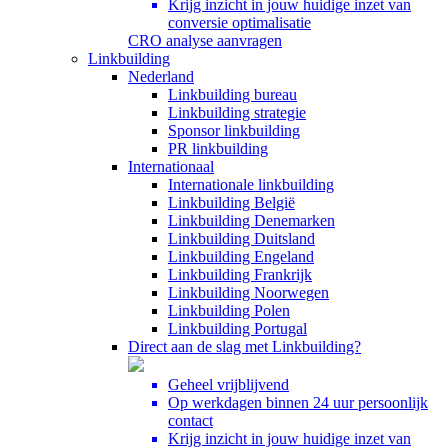
Krijg inzicht in jouw huidige inzet van
conversie optimalisatie
CRO analyse aanvragen
Linkbuilding
Nederland
Linkbuilding bureau
Linkbuilding strategie
Sponsor linkbuilding
PR linkbuilding
Internationaal
Internationale linkbuilding
Linkbuilding België
Linkbuilding Denemarken
Linkbuilding Duitsland
Linkbuilding Engeland
Linkbuilding Frankrijk
Linkbuilding Noorwegen
Linkbuilding Polen
Linkbuilding Portugal
Direct aan de slag met Linkbuilding?
Geheel vrijblijvend
Op werkdagen binnen 24 uur persoonlijk
contact
Krijg inzicht in jouw huidige inzet van