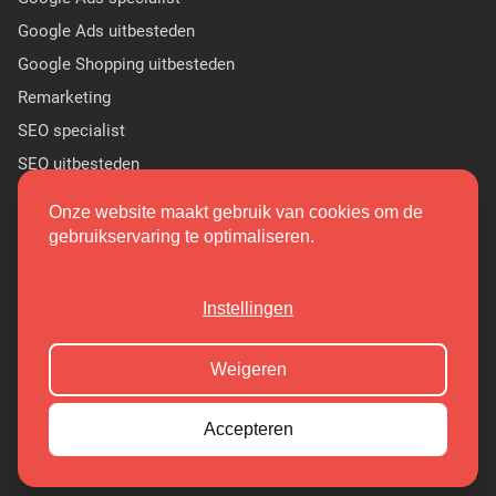
Google Ads uitbesteden
Google Shopping uitbesteden
Remarketing
SEO specialist
SEO uitbesteden
Sponsor Linkbuilding
Onze website maakt gebruik van cookies om de
PR linkbuilding
gebruikservaring te optimaliseren.
(9.7/10)
Instellingen
Copyright 2026 Markant Internet
Weigeren
Cookieoverzicht
Privacy Policy
Accepteren
Algemene Voorwaarden
Sitemap