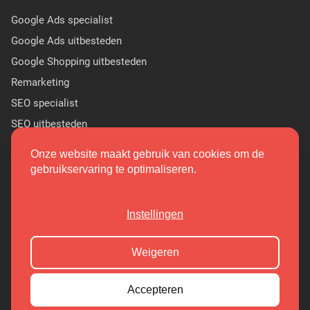
Google Ads specialist
Google Ads uitbesteden
Google Shopping uitbesteden
Remarketing
SEO specialist
SEO uitbesteden
Sponsor Linkbuilding
Onze website maakt gebruik van cookies om de
PR linkbuilding
gebruikservaring te optimaliseren.
(9.7/10)
Instellingen
Copyright 2026 Markant Internet
Weigeren
Cookieoverzicht
Privacy Policy
Accepteren
Algemene Voorwaarden