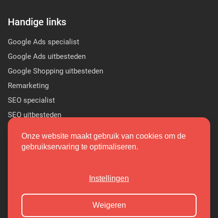
Handige links
Google Ads specialist
Google Ads uitbesteden
Google Shopping uitbesteden
Remarketing
SEO specialist
SEO uitbesteden
Sponsor Linkbuilding
Onze website maakt gebruik van cookies om de
PR linkbuilding
gebruikservaring te optimaliseren.
(9.7/10)
Instellingen
Copyright 2026 Markant Internet
Weigeren
Cookieoverzicht