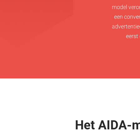
model veron
een conver
advertenti
eerst 
Het AIDA-