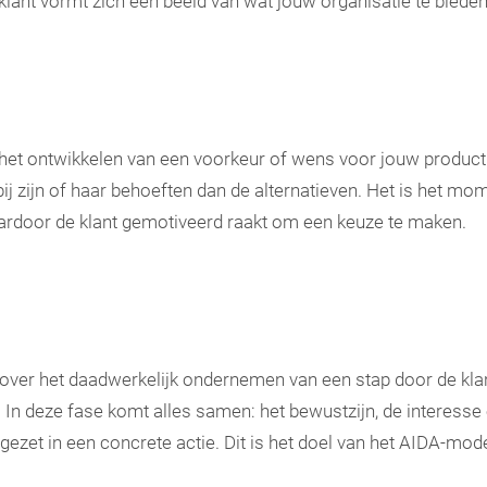
klant vormt zich een beeld van wat jouw organisatie te bieden
 het ontwikkelen van een voorkeur of wens voor jouw product o
ij zijn of haar behoeften dan de alternatieven. Het is het m
ardoor de klant gemotiveerd raakt om een keuze te maken.
t over het daadwerkelijk ondernemen van een stap door de kla
n. In deze fase komt alles samen: het bewustzijn, de interesse
zet in een concrete actie. Dit is het doel van het AIDA-mode