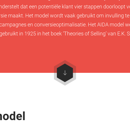
derstelt dat een potentiële klant vier stappen doorloopt 
sie maakt. Het model wordt vaak gebruikt om invulling t
ecampagnes en conversieoptimalisatie. Het AIDA model we
gebruikt in 1925 in het boek ‘Theories of Selling’ van E.K. 
model