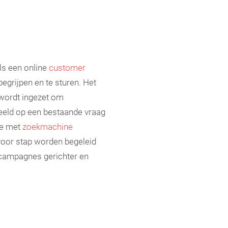
ls een online
customer
grijpen en te sturen. Het
 wordt ingezet om
peeld op een bestaande vraag
ie met
zoekmachine
 voor stap worden begeleid
gcampagnes gerichter en