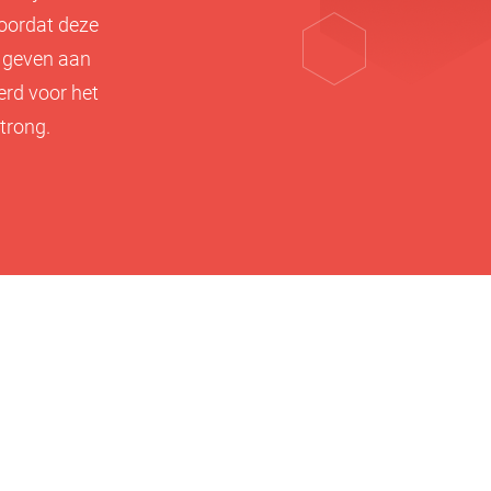
voordat deze
e geven aan
rd voor het
Strong.