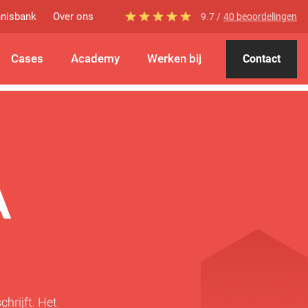
nisbank
Over ons
9.7 /
40 beoordelingen
Cases
Academy
Werken bij
Contact
A
hrijft. Het