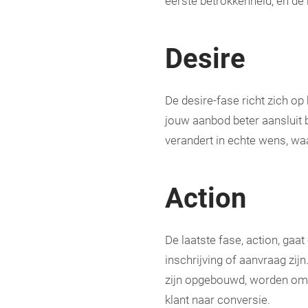
eerste betrokkenheid, en de 
Desire
De desire-fase richt zich op
jouw aanbod beter aansluit b
verandert in echte wens, wa
Action
De laatste fase, action, gaa
inschrijving of aanvraag zij
zijn opgebouwd, worden omge
klant naar conversie.