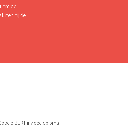
at om de
uiten bij de
Google BERT invloed op bijna