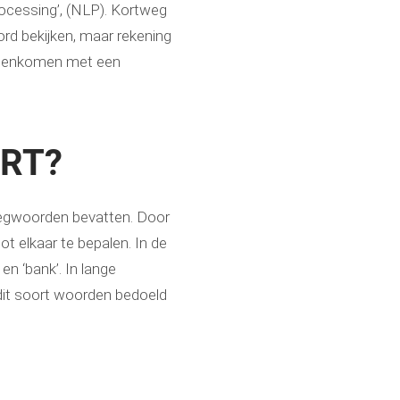
rocessing’, (NLP). Kortweg
d bekijken, maar rekening
ereenkomen met een
ERT?
egwoorden bevatten. Door
ot elkaar te bepalen. In de
n ‘bank’. In lange
it soort woorden bedoeld