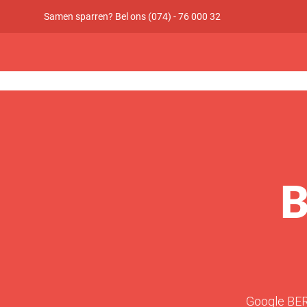
Samen sparren? Bel ons (074) - 76 000 32
B
Google BERT