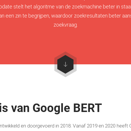
date stelt het algoritme van de zoekmachine beter in sta
an een zin te begrijpen, waardoor zoekresultaten beter aansl
zoekvraag.
is van Google BERT
twikkeld en doorgevoerd in 2018. Vanaf 2019 en 2020 heeft 