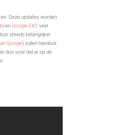
ites. Deze updates worden
da
en
Google EAT
veel
door steeds belangrijker
 van Google
) zullen hierdoor
an dus voor dat je op de
i.