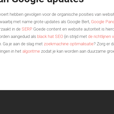
voert hebben gevolgen voor de organische posities van webs
waarbij met name grote updates als Google Bert,
Google Pan
rzaakt in de
SERP
. Goede content en website autoriteit is hier
worden aangeduid als
black hat SEO
(in strijd met
de richtlijnen
. Ga je aan de slag met
zoekmachine optimalisatie
? Zorg er d
ingen in het
algoritme
zodat je kan worden aan duurzame groe