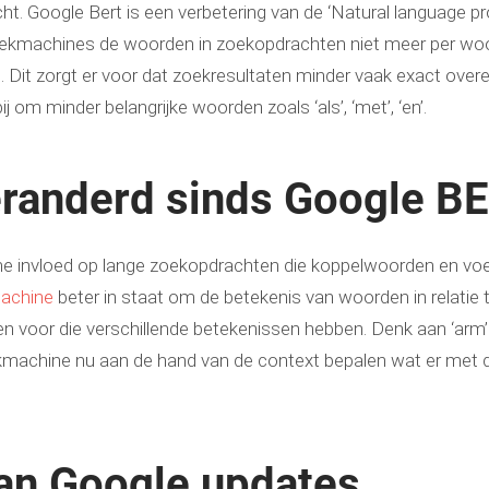
ht. Google Bert is een verbetering van de ‘Natural language p
oekmachines de woorden in zoekopdrachten niet meer per woor
Dit zorgt er voor dat zoekresultaten minder vaak exact ov
j om minder belangrijke woorden zoals ‘als’, ‘met’, ‘en’.
veranderd sinds Google B
 invloed op lange zoekopdrachten die koppelwoorden en vo
achine
beter in staat om de betekenis van woorden in relatie t
voor die verschillende betekenissen hebben. Denk aan ‘arm’ e
machine nu aan de hand van de context bepalen wat er met d
an Google updates