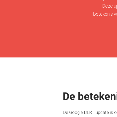
Deze up
betekenis v
De beteken
De Google BERT update is on