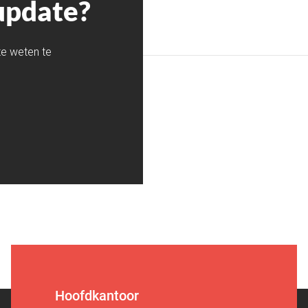
update?
te weten te
Hoofdkantoor