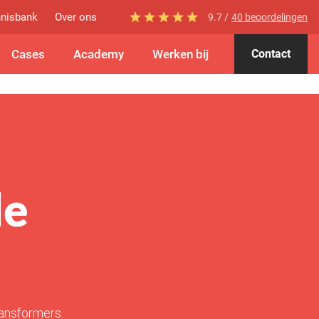
nisbank
Over ons
9.7 /
40 beoordelingen
Cases
Academy
Werken bij
Contact
le
ransformers.