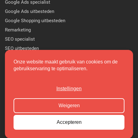
Google Ads specialist
Google Ads uitbesteden
Google Shopping uitbesteden
Remarketing
SEO specialist
SEO uitbesteden
Sponsor Linkbuilding
Onze website maakt gebruik van cookies om de
PR linkbuilding
gebruikservaring te optimaliseren.
(9.7/10)
Instellingen
Copyright 2026 Markant Internet
Weigeren
Cookieoverzicht
Privacy Policy
Accepteren
Algemene Voorwaarden
Sitemap