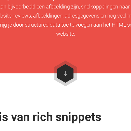
kan bijvoorbeeld een afbeelding zijn, snelkoppelingen naar
bsite, reviews, afbeeldingen, adresgegevens en nog veel m
rijg je door structured data toe te voegen aan het HTML sc
website.
s van rich snippets