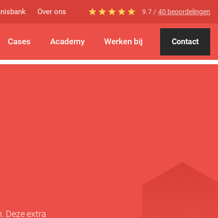
nisbank
Over ons
9.7 /
40 beoordelingen
Cases
Academy
Werken bij
Contact
h
n. Deze extra