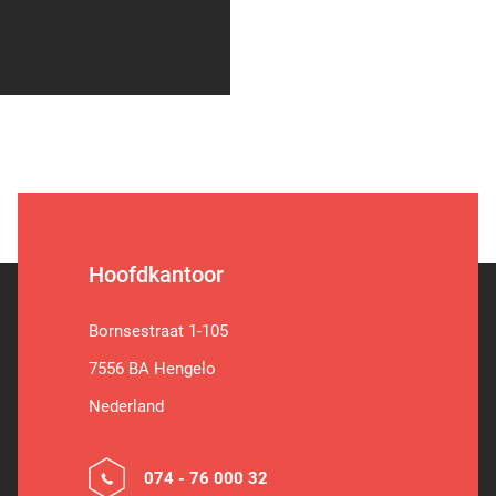
Hoofdkantoor
Bornsestraat 1-105
7556 BA Hengelo
Nederland
074 - 76 000 32