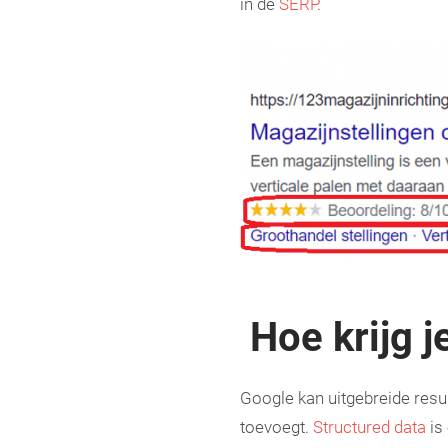
in de
SERP
.
Hoe krijg j
Google kan uitgebreide resu
toevoegt.
Structured data
is