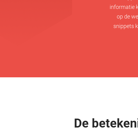
informatie 
op de we
snippets k
De betekeni