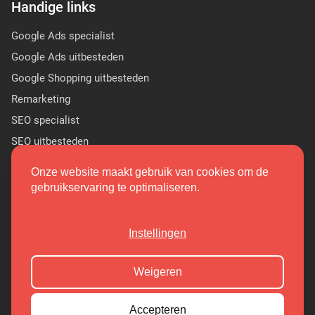
Handige links
Google Ads specialist
Google Ads uitbesteden
Google Shopping uitbesteden
Remarketing
SEO specialist
SEO uitbesteden
Sponsor Linkbuilding
Onze website maakt gebruik van cookies om de
PR linkbuilding
gebruikservaring te optimaliseren.
(9.7/10)
Instellingen
Copyright 2026 Markant Internet
Weigeren
Cookieoverzicht
Privacy Policy
Accepteren